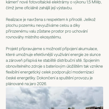
kámen“ nové fotovoltaické elektrárny o výkonu 1,5 MWp,
čímž jsme oficiálně zahájili její výstavbu.
Realizace je navržena s respektem k přírodě. Jelikož
plochu pozemku nevyužíváme celou a díky
přirozenému valu zůstane prostor pro uchování
rovnováhy místního ekosystému.
Projekt připravujeme s možností připojení akumulace,
které umožnuje efektivnější využívání energie ze slunce
a zároveň přispívá ke stabilitě distribuční sítě. Spojením
obnovitelného zdroje s bateriovým úložištěm tak vznikne
flexibilní energetický celek podporující modernizaci
české energetiky. Dokončení a spuštění provozu je
plánované na jaro 2026.