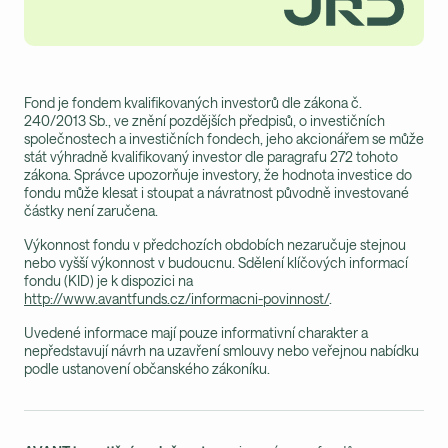
Fond je fondem kvalifikovaných investorů dle zákona č.
240/2013 Sb., ve znění pozdějších předpisů, o investičních
společnostech a investičních fondech, jeho akcionářem se může
stát výhradně kvalifikovaný investor dle paragrafu 272 tohoto
zákona. Správce upozorňuje investory, že hodnota investice do
fondu může klesat i stoupat a návratnost původně investované
částky není zaručena.
Výkonnost fondu v předchozích obdobích nezaručuje stejnou
nebo vyšší výkonnost v budoucnu. Sdělení klíčových informací
fondu (KID) je k dispozici na
http://www.avantfunds.cz/informacni-povinnost/
.
Uvedené informace mají pouze informativní charakter a
nepředstavují návrh na uzavření smlouvy nebo veřejnou nabídku
podle ustanovení občanského zákoníku.