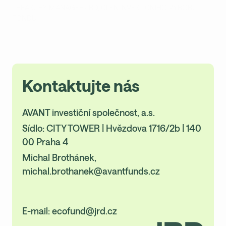
TREASURY MANAGER JRD, ČLEN INVESTIČNÍHO VÝBORU
FONDU
Kontaktujte nás
AVANT investiční společnost, a.s.
Sídlo: CITY TOWER | Hvězdova 1716/2b | 140
00 Praha 4
Michal Brothánek,
michal.brothanek@avantfunds.cz
E-mail:
ecofund@jrd.cz