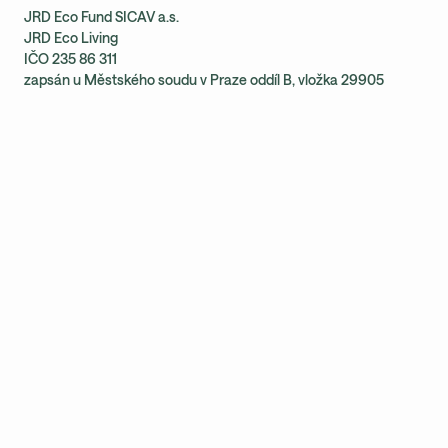
JRD Eco Fund SICAV a.s.
JRD Eco Living
IČO 235 86 311
zapsán u Městského soudu v Praze oddíl B, vložka 29905
Zůstaňte v obraze.
Přihlásit se k odběru newsletteru