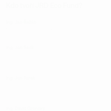
Kdo tvoří JRD Eco Fund?
Ing. Jan Řežáb
MAJITEL A ZAKLADATEL FONDU
Ing. Jan Sadil
CEO JRD, ČLEN DOZORČÍ RADY
FONDU
Ing. Jan Turek
CFO JRD, ČLEN DOZORČÍ RADY
FONDU
Ing. David Gronský