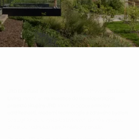
JRD Eco Fund
se prostřednictvím podfondu
JRD Eco
Living
zaměřuje
na investice do developerských
projektů skupiny JRD
, které propojují
principy
udržitelnosti, moderní technologie a zdravého bydlení.
Strategií fondu je výstavba bytových domů s vysokou
přidanou hodnotou a jejich následný prodej.
Skupina JRD působí na českém realitním trhu více než