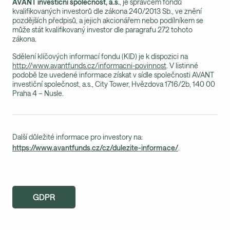
AVANT investiční společnost, a.s.
, je správcem fondů
kvalifikovaných investorů dle zákona 240/2013 Sb., ve znění
pozdějších předpisů, a jejich akcionářem nebo podílníkem se
může stát kvalifikovaný investor dle paragrafu 272 tohoto
zákona.
Sdělení klíčových informací fondu (KID) je k dispozici na
http://www.avantfunds.cz/informacni-povinnost
. V listinné
podobě lze uvedené informace získat v sídle společnosti AVANT
investiční společnost, a.s., City Tower, Hvězdova 1716/2b, 140 00
Praha 4 – Nusle.
Další důležité informace pro investory na:
https://www.avantfunds.cz/cz/dulezite-informace/
.
GDPR