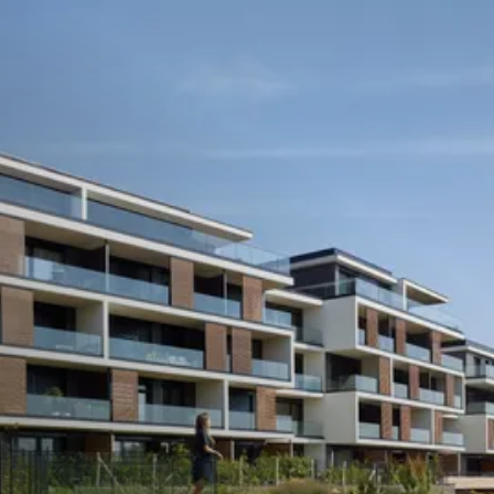
Menu
váš podíl na změně
Víc než investice,