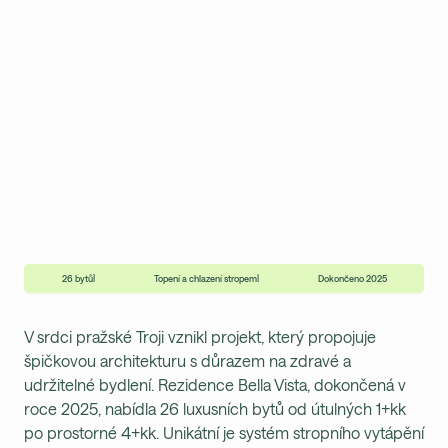
Bella Vista, Troja
26 bytů
|
Topení a chlazení stropem
|
Dokončeno 2025
V srdci pražské Troji vznikl projekt, který propojuje
špičkovou architekturu s důrazem na zdravé a
udržitelné bydlení. Rezidence Bella Vista, dokončená v
roce 2025, nabídla 26 luxusních bytů od útulných 1+kk
po prostorné 4+kk. Unikátní je systém stropního vytápění