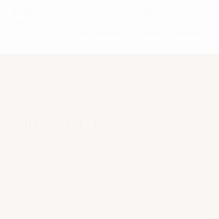
23 let.
Za tu dobu dokončila
33 projektů
a postavila
přes 1 600 bytů
v prémiových lokalitách Prahy a okolí. V
přípravě má další
tisíce moderních a zdravých domovů.
JRD Eco Fund
Investice do projektů zdravého bydlení, které mění budoucnost
rezidenčního developmentu
nad 10 % p.a.
Cílený čistý roční výnos
30 %
Cílený dlouhodobý podíl zakladatele na celkovém kapitálu fondu
561 mil. Kč