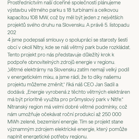
Prostřednictvím naší dceřiné společnosti plánujeme
výstavbu větrného parku s 18 turbínami a celkovou
kapacitou 108 MW, což by měl být jeden z největších
projektů svého druhu na Slovensku. A právě 5. listopadu
202
4 jsme podepsali smlouvy o spolupráci se starosty šesti
obcí v okolí Nitry, kde se náš větrný park bude rozkládat.
Tento projekt pro nás představuje důležitý krok k
podpoře obnovitelných zdrojů energie v regionu.
„Větrné elektrárny na Slovensku zatím nemají velký podíl
v energetickém mixu, a jsme rádi, že to díky našemu
projektu můžeme změnit,” říká náš CEO Jan Sadil a
dodává: „Energie vyrobená z těchto větrných elektráren
má být prioritně využita pro průmyslový park v Nitře.“
Nitranský region má velmi dobré větrné podmínky, což
nám umožňuje očekávat roční produkci až 250 000
MWh zelené, bezemisní energie. Tím se projekt stane
významným zdrojem elektrické energie, který pomůže
naplnit energetické potřeby regionu.