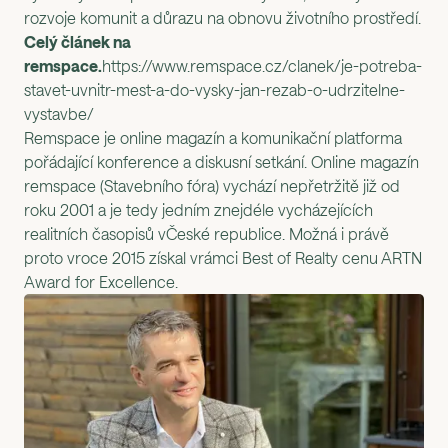
rozvoje komunit a důrazu na obnovu životního prostředí.
Celý článek na
remspace.
https://www.remspace.cz/clanek/je-potreba-
stavet-uvnitr-mest-a-do-vysky-jan-rezab-o-udrzitelne-
vystavbe/
Remspace je online magazín a komunikační platforma
pořádající konference a diskusní setkání. Online magazín
remspace (Stavebního fóra) vychází nepřetržitě již od
roku 2001 a je tedy jedním znejdéle vycházejících
realitních časopisů vČeské republice. Možná i právě
proto vroce 2015 získal vrámci Best of Realty cenu ARTN
Award for Excellence.