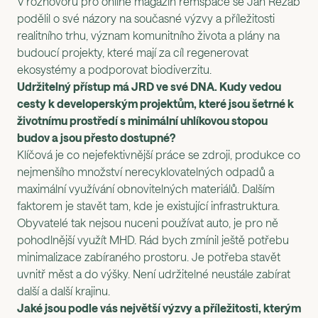
V rozhovoru pro online magazín remspace se Jan Řežáb
podělil o své názory na současné výzvy a příležitosti
realitního trhu, význam komunitního života a plány na
budoucí projekty, které mají za cíl regenerovat
ekosystémy a podporovat biodiverzitu.
Udržitelný přístup má JRD ve své DNA. Kudy vedou
cesty k developerským projektům, které jsou šetrné k
životnímu prostředí s minimální uhlíkovou stopou
budov a jsou přesto dostupné?
Klíčová je co nejefektivnější práce se zdroji, produkce co
nejmenšího množství nerecyklovatelných odpadů a
maximální využívání obnovitelných materiálů. Dalším
faktorem je stavět tam, kde je existující infrastruktura.
Obyvatelé tak nejsou nuceni používat auto, je pro ně
pohodlnější využít MHD. Rád bych zmínil ještě potřebu
minimalizace zabíraného prostoru. Je potřeba stavět
uvnitř měst a do výšky. Není udržitelné neustále zabírat
další a další krajinu.
Jaké jsou podle vás největší výzvy a příležitosti, kterým