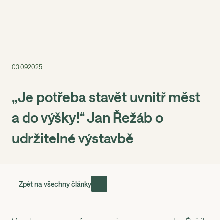
Menu
03.09.2025
„Je potřeba stavět uvnitř měst
a do výšky!“ Jan Řežáb o
udržitelné výstavbě
Zpět na všechny články