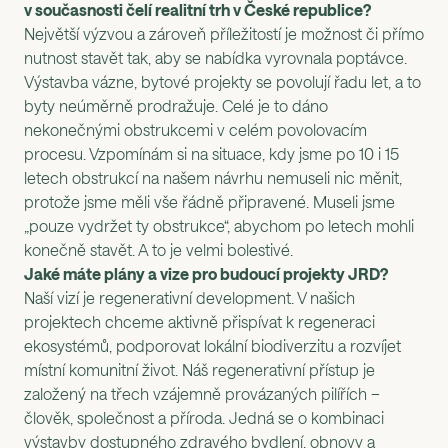
v současnosti čelí realitní trh v České republice?
Největší výzvou a zároveň příležitostí je možnost či přímo
nutnost stavět tak, aby se nabídka vyrovnala poptávce.
Výstavba vázne, bytové projekty se povolují řadu let, a to
byty neúměrně prodražuje. Celé je to dáno
nekonečnými obstrukcemi v celém povolovacím
procesu. Vzpomínám si na situace, kdy jsme po 10 i 15
letech obstrukcí na našem návrhu nemuseli nic měnit,
protože jsme měli vše řádně připravené. Museli jsme
„pouze vydržet ty obstrukce“, abychom po letech mohli
konečně stavět. A to je velmi bolestivé.
Jaké máte plány a vize pro budoucí projekty JRD?
Naší vizí je regenerativní development. V našich
projektech chceme aktivně přispívat k regeneraci
ekosystémů, podporovat lokální biodiverzitu a rozvíjet
místní komunitní život. Náš regenerativní přístup je
založený na třech vzájemně provázaných pilířích –
člověk, společnost a příroda. Jedná se o kombinaci
výstavby dostupného zdravého bydlení, obnovy a